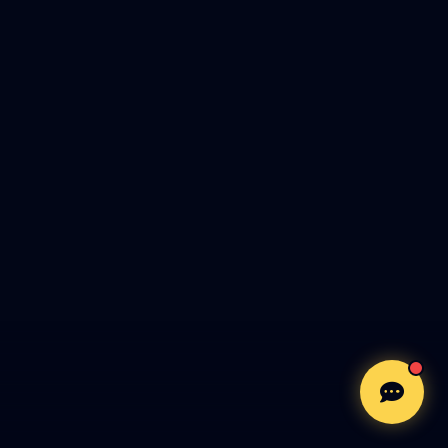
Ailo
Online
Halo! 👋
Silahkan login terlebih dahulu untuk
memulai percakapan.